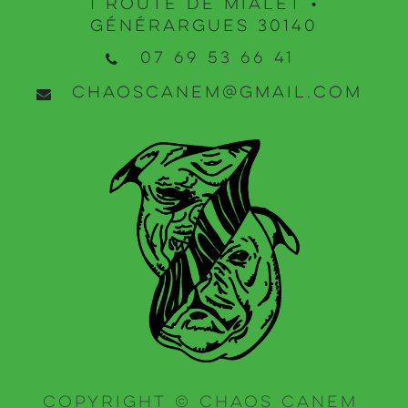
1 route de mialet •
générargues 30140
07 69 53 66 41
chaoscanem@gmail.com
Copyright © chaos canem